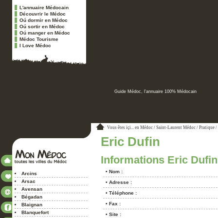
L'annuaire Médocain
Découvrir le Médoc
Oú dormir en Médoc
Oú sortir en Médoc
Oú manger en Médoc
Médoc Tourisme
I Love Médoc
Guide Médoc, l'annuaire 100% Médocain
Vous êtes içi...
en Médoc
/
Saint-Laurent Médoc
/
Pratique
/
Eric Dufin
Informations Eric Dufin
• Nom :
Arcins
Arsac
• Adresse :
Avensan
• Téléphone :
Bégadan
• Fax :
Blaignan
Blanquefort
• Site :