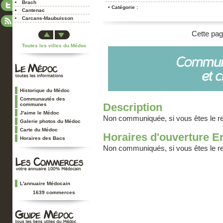
Brach
• Catégorie :
Cantenac
Carcans-Maubuisson
Castelnau-Médoc
Cette pag
Cissac-Médoc
Toutes les villes du Médoc
Civrac-en-Médoc
Couquèques
Cussac-Fort-Médoc
Eysines
Gaillan-en-Médoc
Grayan-et-l'Hôpital
Historique du Médoc
Hourtin
Communautés des
Description
communes
Jau-Dignac-et-Loirac
J'aime le Médoc
Labarde
Non communiquée, si vous êtes le 
Galerie photos du Médoc
Lacanau
Carte du Médoc
Lamarque
Horaires d'ouverture Er
Horaires des Bacs
Le Pian-Médoc
Non communiqués, si vous êtes le 
Le Porge
Le Temple
Le Taillan-Médoc
Lesparre-Médoc
L'annuaire Médocain
Listrac-Médoc
1639 commerces
Ludon-Médoc
Macau
Margaux
Moulis-en-Médoc