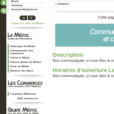
Brach
• Catégorie :
Cantenac
Carcans-Maubuisson
Castelnau-Médoc
Cette pag
Cissac-Médoc
Toutes les villes du Médoc
Civrac-en-Médoc
Couquèques
Cussac-Fort-Médoc
Eysines
Gaillan-en-Médoc
Grayan-et-l'Hôpital
Historique du Médoc
Hourtin
Communautés des
Description
communes
Jau-Dignac-et-Loirac
J'aime le Médoc
Labarde
Non communiquée, si vous êtes le 
Galerie photos du Médoc
Lacanau
Carte du Médoc
Lamarque
Horaires d'ouverture L
Horaires des Bacs
Le Pian-Médoc
Non communiqués, si vous êtes le 
Le Porge
Le Temple
Le Taillan-Médoc
Lesparre-Médoc
L'annuaire Médocain
Listrac-Médoc
1639 commerces
Ludon-Médoc
Macau
Margaux
Moulis-en-Médoc