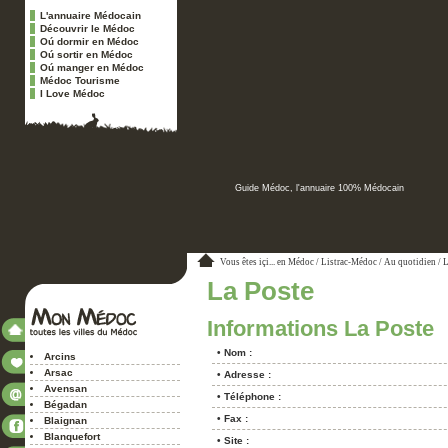
L'annuaire Médocain
Découvrir le Médoc
Oú dormir en Médoc
Oú sortir en Médoc
Oú manger en Médoc
Médoc Tourisme
I Love Médoc
Guide Médoc, l'annuaire 100% Médocain
Vous êtes içi...
en Médoc
/
Listrac-Médoc
/
Au quotidien
/
L
La Poste
Informations La Poste
• Nom :
Arcins
Arsac
• Adresse :
Avensan
• Téléphone :
Bégadan
• Fax :
Blaignan
Blanquefort
• Site :