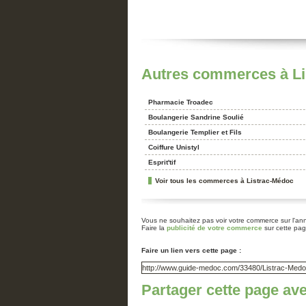
Vertheuil
Autres commerces à Li
Pharmacie Troadec
Boulangerie Sandrine Soulié
Boulangerie Templier et Fils
Coiffure Unistyl
Esprit'tif
Voir tous les commerces à Listrac-Médoc
Vous ne souhaitez pas voir votre commerce sur l'a
Faire la
publicité de votre commerce
sur cette pa
Faire un lien vers cette page :
Partager cette page av