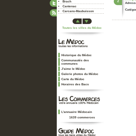
2
Brach
Adress
Cantenac
Catégor
Carcans-Maubuisson
Castelnau-Médoc
Cissac-Médoc
Toutes les villes du Médoc
Civrac-en-Médoc
Couquèques
Cussac-Fort-Médoc
Eysines
Gaillan-en-Médoc
Grayan-et-l'Hôpital
Historique du Médoc
Hourtin
Communautés des
communes
Jau-Dignac-et-Loirac
J'aime le Médoc
Labarde
Galerie photos du Médoc
Lacanau
Carte du Médoc
Lamarque
Horaires des Bacs
Le Pian-Médoc
Le Porge
Le Temple
Le Taillan-Médoc
Lesparre-Médoc
L'annuaire Médocain
Listrac-Médoc
1639 commerces
Ludon-Médoc
Macau
Margaux
Moulis-en-Médoc