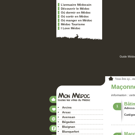
L'annuaire Médocain
Découvrir le Médoc
Oú dormir en Médoc
Oú sortir en Médoc
Oú manger en Médoc
Médoc Tourisme
I Love Médoc
Guide Médoc
Vous êtes içi...
en
Maçonne
information : cet
Bâti
1
Arcins
Adress
Arsac
Catégor
Avensan
Bégadan
Blaignan
Blanquefort
Maço