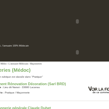
, l'annuaire 100% Médocain
 Médoc
/
L'annuaire Médocain
/ Maçonneries
ries (Médoc)
te rubrique est classée dans "Pratique"
ment Rénovation Décoration (Sarl BRD)
e :
Lieu dit Narsot - 33680 Lacanau
ie :
Pratique
/ Maçonnerie
nnerie générale Claude Duhet