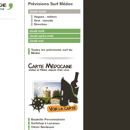
Prévisions Surf Médoc
Jeudi matin
Vagues : métres
Vent : noeuds
Direction :
Jeudi midi
Jeudi après-midi
Jeudi soir
Toutes les prévisions surf du
Médoc
Bouteille Personnalisée
Surfshop à Lacanau
Vitrier Bordeaux