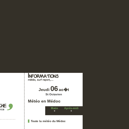
06
Jeudi
ao�t
St Octavien
Météo en Médoc
Matin
Après-midi
°
°
Toute la météo du Médoc