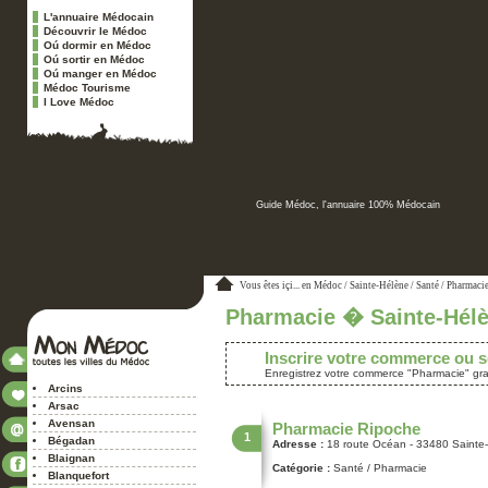
L'annuaire Médocain
Découvrir le Médoc
Oú dormir en Médoc
Oú sortir en Médoc
Oú manger en Médoc
Médoc Tourisme
I Love Médoc
Guide Médoc, l'annuaire 100% Médocain
Vous êtes içi...
en Médoc
/
Sainte-Hélène
/
Santé
/ Pharmaci
Pharmacie � Sainte-Hél
Inscrire votre commerce ou s
Enregistrez votre commerce "Pharmacie" gra
Arcins
Arsac
Avensan
Pharmacie Ripoche
1
Bégadan
Adresse :
18 route Océan - 33480 Sainte
Blaignan
Catégorie :
Santé
/ Pharmacie
Blanquefort