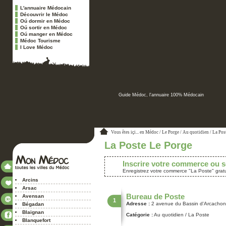
L'annuaire Médocain
Découvrir le Médoc
Oú dormir en Médoc
Oú sortir en Médoc
Oú manger en Médoc
Médoc Tourisme
I Love Médoc
Guide Médoc, l'annuaire 100% Médocain
Vous êtes içi...
en Médoc
/
Le Porge
/
Au quotidien
/ La Pos
La Poste Le Porge
Inscrire votre commerce ou s
Enregistrez votre commerce "La Poste" grat
Arcins
Arsac
Bureau de Poste
Avensan
1
Adresse :
2 avenue du Bassin d'Arcachon
Bégadan
Blaignan
Catégorie :
Au quotidien
/ La Poste
Blanquefort